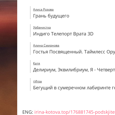
Алиса Розова
Грань будущего
Урбанистка
Индиго Телепорт Врата 3D
Алина Смирнова
Гостья Посвященный. Таймлесс Ору
Катя
Делириум, Эквилибриум, Я - Четвер
тИгра
Бегущий в сумеречном лабиринте г
ENG:
irina-kotova.top/176881745-podskjit