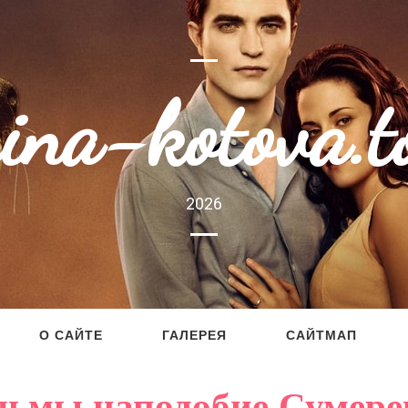
rina-kotova.t
2026
О САЙТЕ
ГАЛЕРЕЯ
САЙТМАП
ьмы наподобие Сумерек