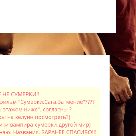
Е НЕ СУМЕРКИ!!
фильм "Сумерки.Сага.Затмение"????
 этажом ниже". согласны ?
ы на хелуин посмотреть?)
ики вампира-сумерки-другой мир)
знаю. Названия. ЗАРАНЕЕ СПАСИБО!!!