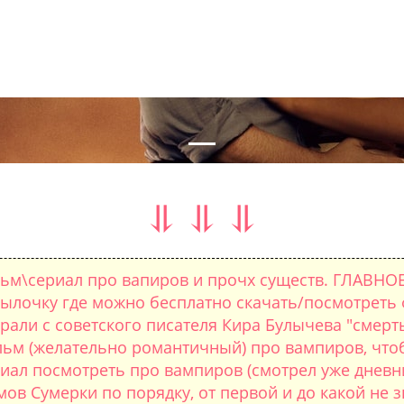
nal
⥥ ⥥ ⥥
ьм\сериал про вапиров и прочх существ. ГЛАВНО
лочку где можно бесплатно скачать/посмотреть 
рали с советского писателя Кира Булычева "смерть
ьм (желательно романтичный) про вампиров, чтоб
риал посмотреть про вампиров (смотрел уже дневн
в Сумерки по порядку, от первой и до какой не 