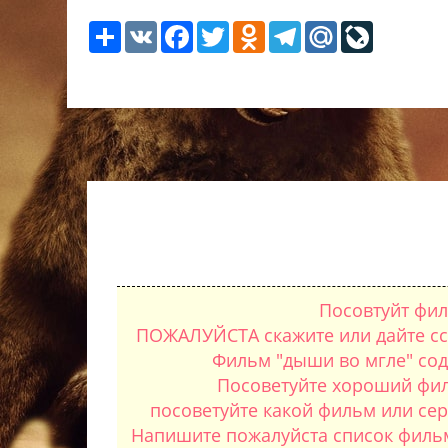
Share
VK
Facebook
Twitter
Odnoklassniki
Telegram
Mail.Ru
LiveJour
Посовтуйт фил
ПОЖАЛУЙСТА скажите или дайте ссы
Фильм "дыши во мгле" сод
Посоветуйте хороший фил
посоветуйте какой фильм или се
Напишите пожалуйста список фильмо