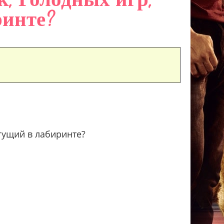
ринте?
гущий в лабиринте?