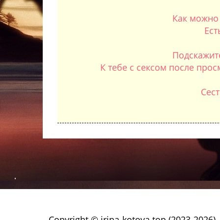
Как можно
Ест
Подскажите
К тебе с сексом после прос
Сест
Copyright © irina-kotova.top (2023-2026)