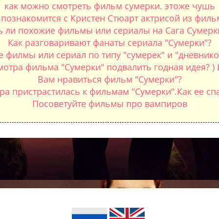
как можно смотреть фильм сумерки. этоже чушь
 познакомится с Кристен Стюарт актрисой из филь
ь ли похожие фильмы или сериалы на Сага Сумерк
Как разговаривают фанаты сериала "Сумерки"?
 филмы или сериал по типу "сумерек" и "дневник
мотра фильма "Сумерки" подвалить годная идея? ) 
Вам нравиться фильм "Сумерки"?
ра пристрастилась к фильмам "Сумерки".Как ее сп
Посоветуйте фильмы про вампиров