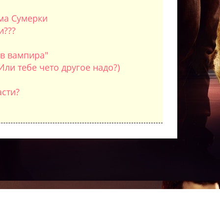
ма Сумерки
и???
ов вампира"
Или тебе чето другое надо?)
асти?