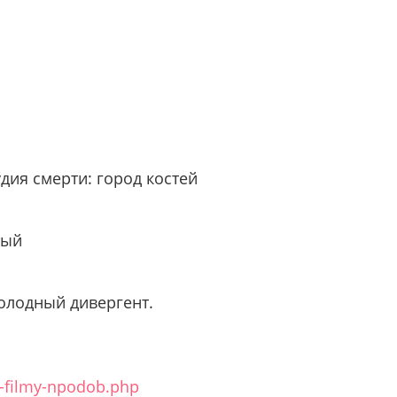
дия смерти: город костей
тый
олодный дивергент.
e-filmy-npodob.php