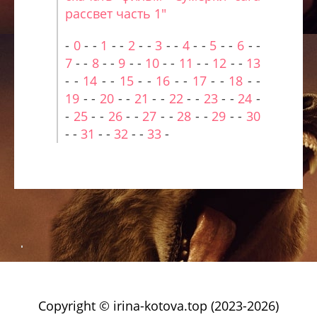
рассвет часть 1"
-
0
- -
1
- -
2
- -
3
- -
4
- -
5
- -
6
- -
7
- -
8
- -
9
- -
10
- -
11
- -
12
- -
13
- -
14
- -
15
- -
16
- -
17
- -
18
- -
19
- -
20
- -
21
- -
22
- -
23
- -
24
-
-
25
- -
26
- -
27
- -
28
- -
29
- -
30
- -
31
- -
32
- -
33
-
Copyright © irina-kotova.top (2023-2026)