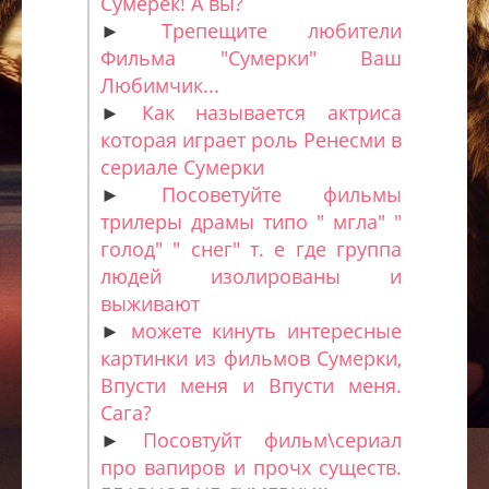
Сумерек! А вы?
►
Трепещите любители
Фильма "Сумерки" Ваш
Любимчик...
►
Как называется актриса
которая играет роль Ренесми в
сериале Сумерки
►
Посоветуйте фильмы
трилеры драмы типо " мгла" "
голод" " снег" т. е где группа
людей изолированы и
выживают
►
можете кинуть интересные
картинки из фильмов Сумерки,
Впусти меня и Впусти меня.
Сага?
►
Посовтуйт фильм\сериал
про вапиров и прочх существ.