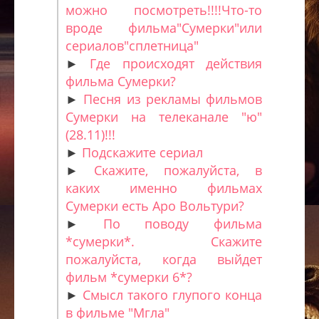
можно посмотреть!!!!Что-то
вроде фильма"Сумерки"или
сериалов"сплетница"
►
Где происходят действия
фильма Сумерки?
►
Песня из рекламы фильмов
Сумерки на телеканале "ю"
(28.11)!!!
►
Подскажите сериал
►
Скажите, пожалуйста, в
каких именно фильмах
Сумерки есть Аро Вольтури?
►
По поводу фильма
*сумерки*. Скажите
пожалуйста, когда выйдет
фильм *сумерки 6*?
►
Смысл такого глупого конца
в фильме "Мгла"