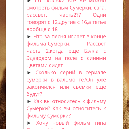
►
Со скольки всё же можно
смотреть фильм Сумерки. сага.
рассвет. часть2?? Одни
говорят с 12,другие с 16,а тетье
вообще с 18
►
Что за песня играет в конце
фильма-Сумерки. Рассвет
часть 2,когда ещё Бэлла с
Эдвардом на поле с синими
цветами сидят
►
Сколько серий в сериале
сумерки в вальмонте?Он уже
закончился или сьемки еще
будут?
►
Как вы относитесь к фильму
Сумерки? Как вы относитесь к
фильму Сумерки?
►
Хочу новый фильм типа