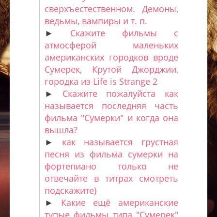
сверхъестественном. Демоны,
ведьмы, вампиры и т. п.
►
Скажите фильмы с
атмосферой маленьких
американских городков вроде
Сумерек, Крутой Джорджии,
городка из Life is Strange 2
►
Скажите пожалуйста как
называется последняя часть
фильма "Сумерки" и когда она
вышла?
►
как называется грустная
песня из фильма сумерки на
фортепиано только не
отвечайте в титрах смотреть
подскажите)
►
Какие ещё американские
тупые фильмы типа "Сумерек"