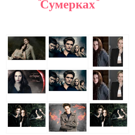
"Сумерках"
САЙТМАП
КОНТАКТЫ