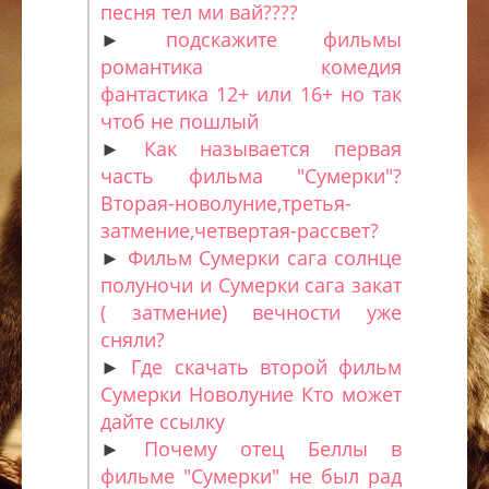
песня тел ми вай????
►
подскажите фильмы
романтика комедия
фантастика 12+ или 16+ но так
чтоб не пошлый
►
Как называется первая
часть фильма "Сумерки"?
Вторая-новолуние,третья-
затмение,четвертая-рассвет?
►
Фильм Сумерки сага солнце
полуночи и Сумерки сага закат
( затмение) вечности уже
сняли?
►
Где скачать второй фильм
Сумерки Новолуние Кто может
дайте ссылку
►
Почему отец Беллы в
фильме "Сумерки" не был рад