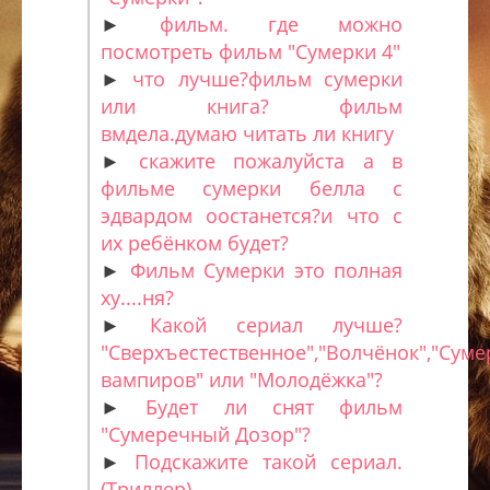
►
фильм. где можно
посмотреть фильм "Сумерки 4"
►
что лучше?фильм сумерки
или книга? фильм
вмдела.думаю читать ли книгу
►
скажите пожалуйста а в
фильме сумерки белла с
эдвардом оостанется?и что с
их ребёнком будет?
►
Фильм Сумерки это полная
ху....ня?
►
Какой сериал лучше?
"Сверхъестественное","Волчёнок","Суме
вампиров" или "Молодёжка"?
►
Будет ли снят фильм
"Сумеречный Дозор"?
►
Подскажите такой сериал.
(Триллер)