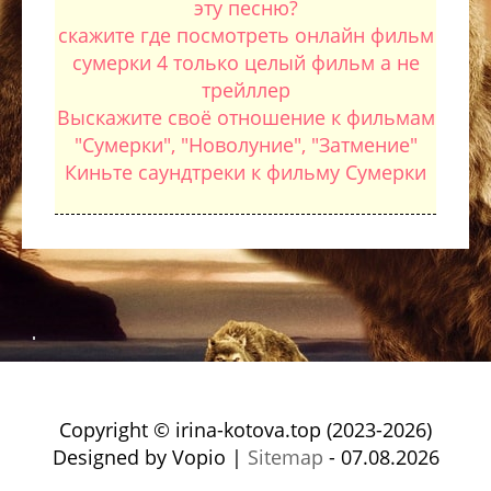
эту песню?
скажите где посмотреть онлайн фильм
сумерки 4 только целый фильм а не
трейллер
Выскажите своё отношение к фильмам
"Сумерки", "Новолуние", "Затмение"
Киньте саундтреки к фильму Сумерки
Copyright © irina-kotova.top (2023-2026)
Designed by Vopio |
Sitemap
- 07.08.2026