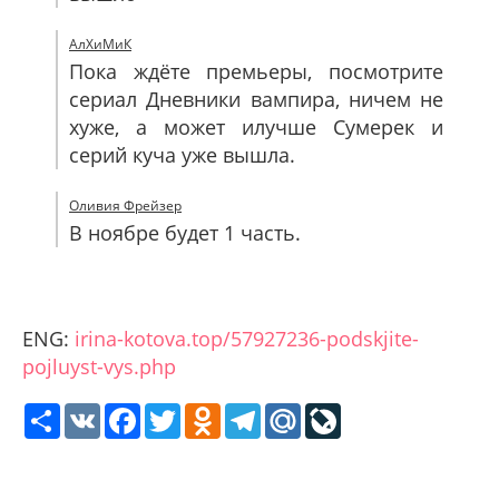
АлХиМиК
Пока ждёте премьеры, посмотрите
сериал Дневники вампира, ничем не
хуже, а может илучше Сумерек и
серий куча уже вышла.
Оливия Фрейзер
В ноябре будет 1 часть.
ENG:
irina-kotova.top/57927236-podskjite-
pojluyst-vys.php
Share
VK
Facebook
Twitter
Odnoklassniki
Telegram
Mail.Ru
LiveJournal