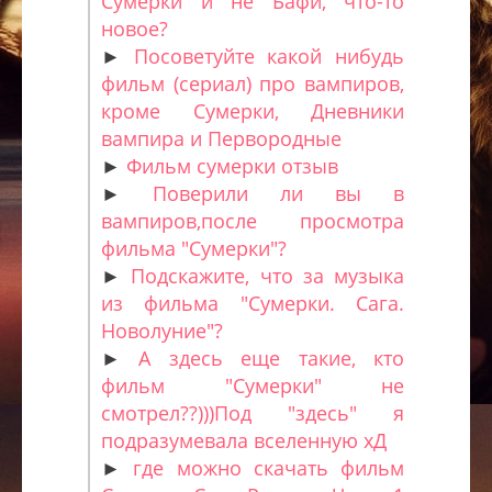
Сумерки и не Бафи, что-то
новое?
►
Посоветуйте какой нибудь
фильм (сериал) про вампиров,
кроме Сумерки, Дневники
вампира и Первородные
►
Фильм сумерки отзыв
►
Поверили ли вы в
вампиров,после просмотра
фильма "Сумерки"?
►
Подскажите, что за музыка
из фильма "Сумерки. Сага.
Новолуние"?
►
А здесь еще такие, кто
фильм "Сумерки" не
смотрел??)))Под "здесь" я
подразумевала вселенную хД
►
где можно скачать фильм