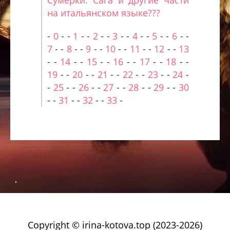
Сумерки. Сага и другие части
на итальянском языке???
-
0
- -
1
- -
2
- -
3
- -
4
- -
5
- -
6
- -
7
- -
8
- -
9
- -
10
- -
11
- -
12
- -
13
- -
14
- -
15
- -
16
- -
17
- -
18
- -
19
- -
20
- -
21
- -
22
- -
23
- -
24
-
-
25
- -
26
- -
27
- -
28
- -
29
- -
30
- -
31
- -
32
- -
33
-
Copyright © irina-kotova.top (2023-2026)