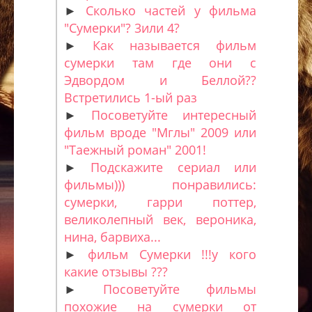
►
Сколько частей у фильма
"Сумерки"? 3или 4?
►
Как называется фильм
сумерки там где они с
Эдвордом и Беллой??
Встретились 1-ый раз
►
Посоветуйте интересный
фильм вроде "Мглы" 2009 или
"Таежный роман" 2001!
►
Подскажите сериал или
фильмы))) понравились:
сумерки, гарри поттер,
великолепный век, вероника,
нина, барвиха...
►
фильм Сумерки !!!у кого
какие отзывы ???
►
Посоветуйте фильмы
похожие на сумерки от