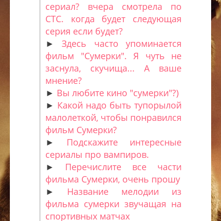
сериал? вчера смотрела по
СТС. когда будет следующая
серия если будет?
►
Здесь часто упоминается
фильм "Сумерки". Я чуть не
заснула, скучища... А ваше
мнение?
►
Вы любите кино "сумерки"?)
►
Какой надо быть тупорылой
малолеткой, чтобы понравился
фильм Сумерки?
►
Подскажите интересные
сериалы про вампиров.
►
Перечислите все части
фильма Сумерки, очень прошу
►
Название мелодии из
фильма сумерки звучащая на
спортивных матчах