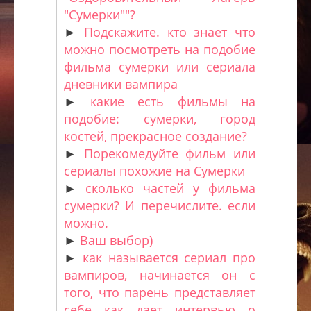
"Сумерки""?
►
Подскажите. кто знает что
можно посмотреть на подобие
фильма сумерки или сериала
дневники вампира
►
какие есть фильмы на
подобие: сумерки, город
костей, прекрасное создание?
►
Порекомедуйте фильм или
сериалы похожие на Сумерки
►
сколько частей у фильма
сумерки? И перечислите. если
можно.
►
Ваш выбор)
►
как называется сериал про
вампиров, начинается он с
того, что парень представляет
себе как дает интервью о