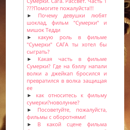
Сумерки. Сага. Рассвет. Часть 1
???Помогите пожалуйста!!!
►
Почему девушки любят
шоклад, фильм "Сумерки" и
мишок Тедди
►
какую роль в фильме
"Сумерки" САГА ты хотел бы
сыграть?
►
Какая часть в фильме
Сумерки? Где на бэллу напали
волки а джейкап бросился и
превратился в волка защищая
ее
►
как относитесь к фильму
сумерки?новолуние?
►
Посоветуйте, пожалуйста,
фильмы с оборотнями!
►
В какой сцене фильма