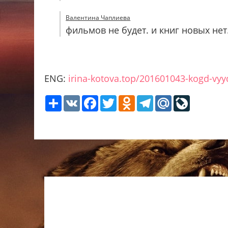
Валентина Чаплиева
фильмов не будет. и книг новых нет
ENG:
irina-kotova.top/201601043-kogd-vyyd
Share
VK
Facebook
Twitter
Odnoklassniki
Telegram
Mail.Ru
LiveJour