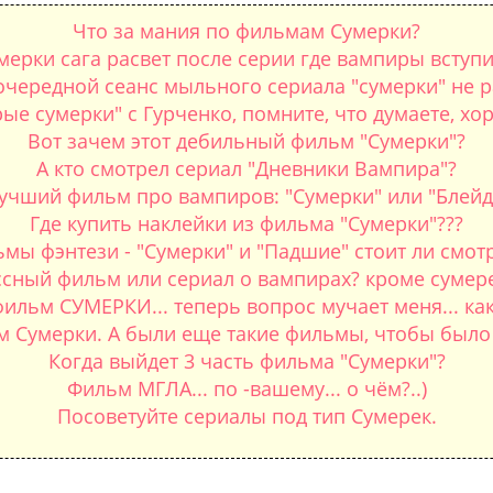
Что за мания по фильмам Сумерки?
ерки сага расвет после серии где вампиры вступи
 очередной сеанс мыльного сериала "сумерки" не 
рые сумерки" с Гурченко, помните, что думаете, х
Вот зачем этот дебильный фильм "Сумерки"?
А кто смотрел сериал "Дневники Вампира"?
учший фильм про вампиров: "Сумерки" или "Блейд
Где купить наклейки из фильма "Сумерки"???
мы фэнтези - "Сумерки" и "Падшие" стоит ли смот
сный фильм или сериал о вампирах? кроме сумер
фильм СУМЕРКИ... теперь вопрос мучает меня... ка
м Сумерки. А были еще такие фильмы, чтобы было
Когда выйдет 3 часть фильма "Сумерки"?
Фильм МГЛА... по -вашему... о чём?..)
Посоветуйте сериалы под тип Сумерек.