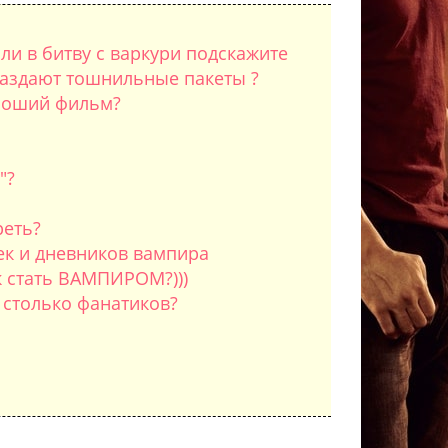
ли в битву с варкури подскажите
раздают тошнильные пакеты ?
ороший фильм?
"?
реть?
ек и дневников вампира
к стать ВАМПИРОМ?)))
 столько фанатиков?