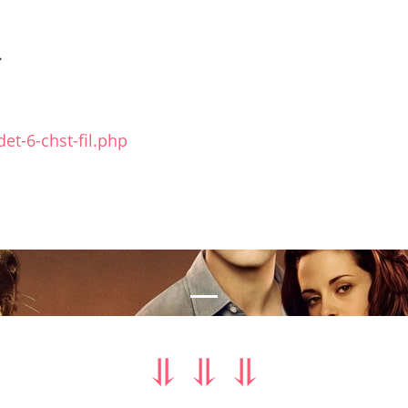
.
et-6-chst-fil.php
nal
⥥ ⥥ ⥥