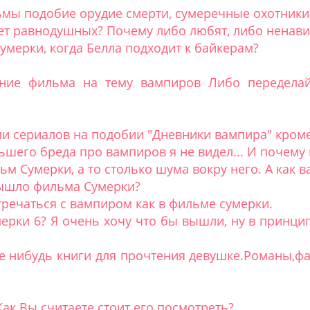
ьмы подобие орудие смерти, сумеречные охотники
ет равнодушных? Почему либо любят, либо ненави
Сумерки, когда Белла подходит к байкерам?
ние фильма на тему вампиров Либо переделай
и сериалов на подобии "Дневники вампира" кроме
ьшего бреда про вампиров я не видел... И почему
м Сумерки, а то столько шума вокру него. А как 
вышло фильма Сумерки?
речаться с вампиром как в фильме сумерки.
мерки 6? Я очень хочу что бы вышли, ну в принци
е нибудь книги для прочтения девушке.Романы,фа
ак Вы считаете стоит его посмотреть?