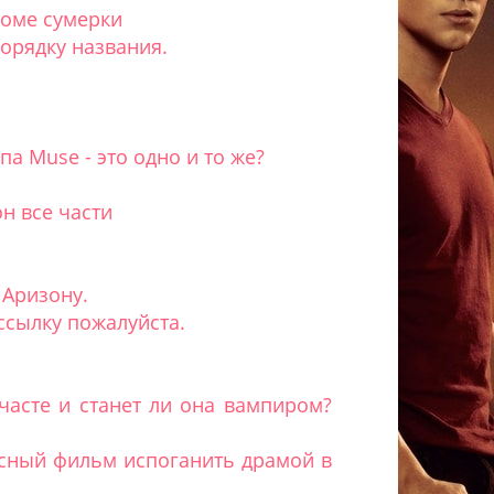
роме сумерки
порядку названия.
а Muse - это одно и то же?
н все части
 Аризону.
ссылку пожалуйста.
 часте и станет ли она вампиром?
ссный фильм испоганить драмой в