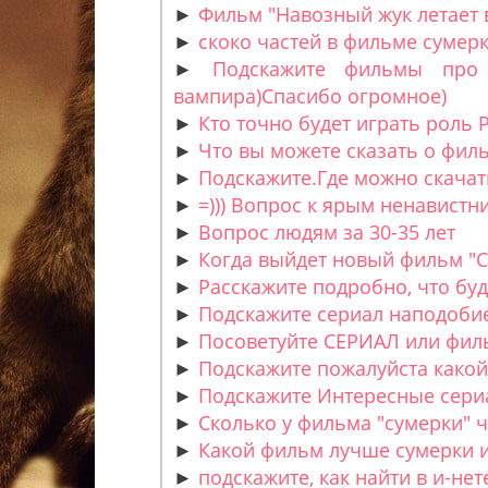
►
Фильм "Навозный жук летает 
►
скоко частей в фильме сумер
►
Подскажите фильмы про 
вампира)Спасибо огромное)
►
Кто точно будет играть роль 
►
Что вы можете сказать о фи
►
Подскажите.Где можно скачат
►
=))) Вопрос к ярым ненавист
►
Вопрос людям за 30-35 лет
►
Когда выйдет новый фильм "Су
►
Расскажите подробно, что буд
►
Подскажите сериал наподобие 
►
Посоветуйте СЕРИАЛ или фил
►
Подскажите пожалуйста какой
►
Подскажите Интересные сери
►
Сколько у фильма "сумерки" ча
►
Какой фильм лучше сумерки и
►
подскажите, как найти в и-нете