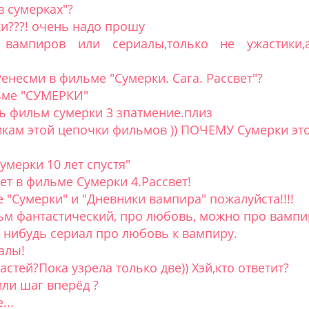
в сумерках"?
ки???! очень надо прошу
вампиров или сериалы,только не ужастики,
Ренесми в фильме "Сумерки. Сага. Рассвет"?
льме "СУМЕРКИ"
ь фильм сумерки 3 зпатмение.плиз
никам этой цепочки фильмов )) ПОЧЕМУ Сумерки э
мерки 10 лет спустя"
ет в фильме Сумерки 4.Рассвет!
"Сумерки" и "Дневники вампира" пожалуйста!!!!
ьм фантастический, про любовь, можно про вампи
 нибудь сериал про любовь к вампиру.
алы!
стей?Пока узрела только две)) Хэй,кто ответит?
ли шаг вперёд ?
...