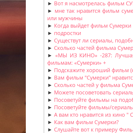
►
Вот я насмотрелась фильм СУМ
►
мне так нравится фильм сум
или мужчины
►
Когда выйдет фильм Сумерки
►
подростки
►
Существут ли сериалы, подоб
►
Сколько частей фильма Сумер
►
«МЫ ИЗ КИНО» -287: Лучшая 
фильмам: «Сумерки» +
►
Подскажите хороший фильм (
►
Вам фильм "Сумерки" нравитс
►
Сколько частей у фильма Суме
►
Можете посоветовать сериалы
►
Посоветуйте фильмы на подоб
►
Посоветуйте фильмы/сериалы
►
А вам кто нравится из кино " 
►
Как вам фильм Сумерки?
►
Слушайте вот к примеру Филь