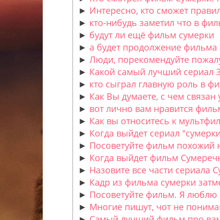
►
Интересно, кто сможет правил
►
кто-нибудь заметил что в фил
►
будут ли ещё фильм сумерки
►
а будет продолжение фильма 
►
Люди, порекомендуйте пожалу
►
Какой самый лучший сериал 
►
кто сыграл главную роль в ф
►
Как Вы думаете, с чем связан
►
вот лично вам нравится филь
►
Как вы относитесь к мультфиль
►
Когда выйдет сериал "сумерки
►
Посоветуйте фильм похожий
►
Когда выйдет фильм Сумереч
►
Назовите все части сериала 
►
Кадр из фильма сумерки затме
►
Посоветуйте фильм. Я люблю в
►
Многие пишут, чот не понима
►
Самый лучший фильм про вам