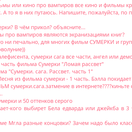
ьмы или кино про вампиров все кино и фильмы к
 А то я в них путаюсь. Напишите, пожалуйста, по 
рки? В чём прикол? объясните...
алы про вампиров являются экранизациями книг?
это ни печально, для многих фильм СУМЕРКИ и групп
волуние))
ефисента, сумерки сага все части, ангел или демо
4 часть фильма Сумерки "Ломая рассвет"
а "Сумерки. сага. Рассвет. часть 1"
есня из фильма сумерки - 1 часть. Бэлла покидает
 сумерки.сага.затмение в интернете????киньте 
..
мерки и 50 оттенков серого
нает-кого выбирет Бела едварда или джейкба в 3
ьме Мгла разные концовки? Зачем надо было кла