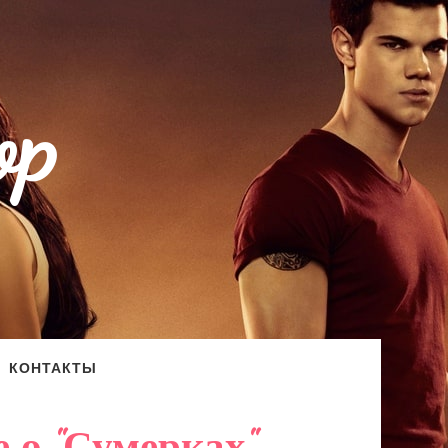
op
КОНТАКТЫ
 о "Сумерках"