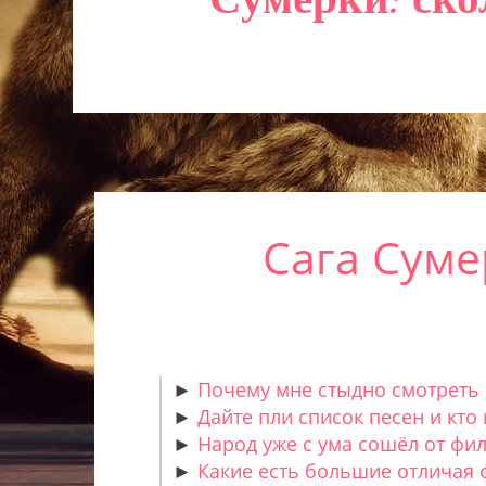
Сага Суме
►
Почему мне стыдно смотреть
►
Дайте пли список песен и кто
►
Народ уже с ума сошёл от фи
►
Какие есть большие отличая 