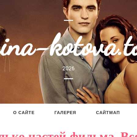
rina-kotova.t
2026
О САЙТЕ
ГАЛЕРЕЯ
САЙТМАП
лько частей фильма. Все