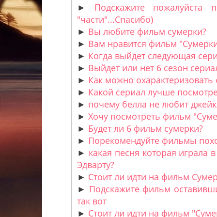
►
Подскажите пожалуйста п
"части"...Спасибо)
►
Вы любите фильм сумерки?
►
Вам нравится фильм "Сумерки
►
Когда выйдет следующая серия
►
Выйдет или нет 6 сезон сериа
►
Как можно охарактеризовать 
►
Какой сериал лучше посмотре
►
почему белла не любит джейк
►
Хочу посмотреть фильм "Сумер
►
Будет ли 6 фильм сумерки?
►
Порекомендуйте фильмы похож
►
какая песня которая играла 
Эдварту?
►
Стоит ли идти на фильм Сумерк
►
Подскажите фильм оставивший
так вот
►
Стоит ли идти на фильм "Суме