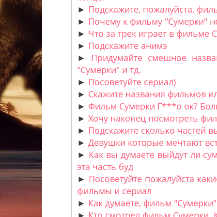
►
Подскажите, пожалуйста, фил
►
Почему к фильму "Сумерки" н
►
Что за трек играет в фильме 
►
Подскажите анимэ
►
Придумайте смешное назва
"Сумерки" и тд.
►
Посоветуйте сериал)
►
Скажите названия фильмов ил
►
Фильм Сумерки Г***о ок? Бол
►
Хочу наконец посмотреть филь
►
Подскажите сколько частей 
►
Девушки которые мечтают вст
►
Как вы думаете выйдут ли су
эта часть буд
►
Посоветуйте пожалуйста каки
фильмы и сериал
►
Как думаете, фильм "Сумерки"
►
Кто смотрел фильм Сумерки. К