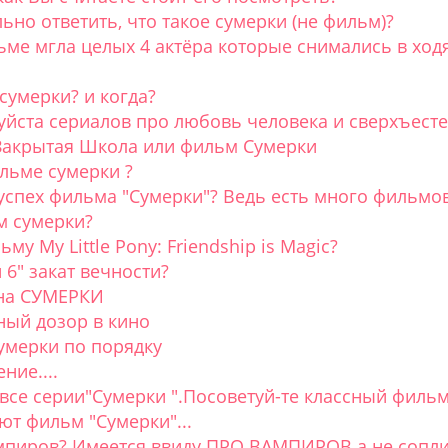
ьно ответить, что такое сумерки (не фильм)?
ьме мгла целых 4 актёра которые снимались в ход
сумерки? и когда?
йста сериалов про любовь человека и сверхъесте
Закрытая Школа или фильм Сумерки
ильме сумерки ?
 успех фильма "Сумерки"? Ведь есть много фильмо
м сумерки?
му My Little Pony: Friendship is Magic?
 6" закат вечности?
 на СУМЕРКИ
ный дозор в кино
Сумерки по порядку
ние....
се серии"Сумерки ".Посоветуй-те классный фильм,
ют фильм "Сумерки"...
пиров? Имеется ввиду ПРО ВАМПИРОВ а не сопли