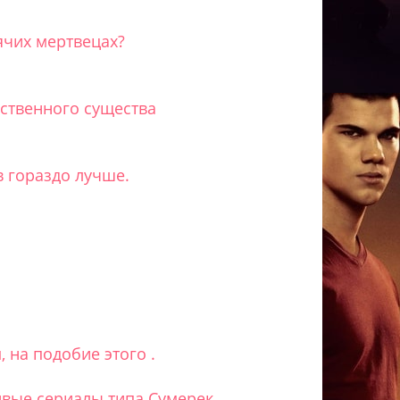
ячих мертвецах?
ственного существа
в гораздо лучше.
 на подобие этого .
вые сериалы типа Сумерек.