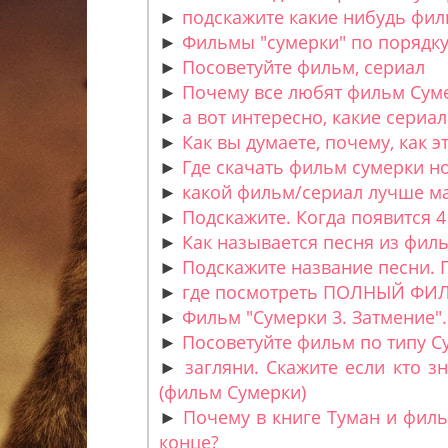
►
подскажите какие нибудь фил
►
Фильмы "сумерки" по порядку.
►
Посоветуйте фильм, сериал
►
Почему все любят фильм Суме
►
а вот интересно, какие сери
►
Как вы думаете, почему, как 
►
Где скачать фильм сумерки но
►
какой фильм/сериал лучше мал
►
Подскажите. Когда появится 
►
Как называется песня из фильм
►
Подскажите название песни. П
►
где посмотреть ПОЛНЫЙ ФИЛЬМ
►
Фильм "Сумерки 3. Затмение".
►
Посоветуйте фильм по типу Су
►
загляни. Скажите если кто з
(фильм Сумерки)
►
Почему в книге Туман и фил
конце?