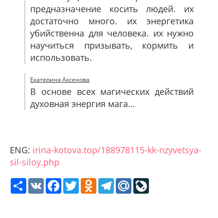
предназначение косить людей. их
достаточно много. их энергетика
убийственна для человека. их нужно
научиться призывать, кормить и
использовать.
Екатерина Аксенова
В основе всех магических действий
духовная энергия мага...
ENG:
irina-kotova.top/188978115-kk-nzyvetsya-
sil-siloy.php
Share
VK
Facebook
Twitter
Odnoklassniki
Telegram
Mail.Ru
LiveJournal