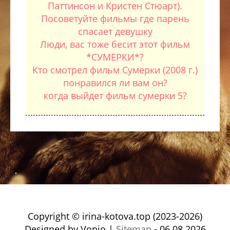
Паттинсон и Кристен Стюарт).
Посоветуйте фильмы где парень
спасает девушку
Люди, вас тоже бесит этот фильм
*СУМЕРКИ*?
Кто смотрел фильм Сумерки (2008 г.)
понравился ли вам он?
когда выйдет фильм сумерки 5?
Copyright © irina-kotova.top (2023-2026)
Designed by Vopio |
Sitemap
- 06.08.2026