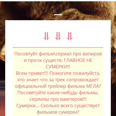
⥥ ⥥ ⥥
Посовтуйт фильм\сериал про вапиров
и прочх существ. ГЛАВНОЕ НЕ
СУМЕРКИ!!
Всем привет!!! Помогите пожалуйста,
кто знает что за трек сопровождает
официальной трейлер фильма МГЛА?
Посоветуйте какие-нибудь фильмы,
сериалы про вампиров!!!
Сумерки... Сколько всего существует
фильмов сумерки?