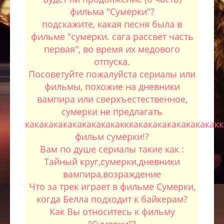
фильма "Сумерки"?
подскажите, какая песня была в
фильме "сумерки. сага рассвет часть
первая", во время их медового
отпуска.
Посоветуйте пожалуйста сериалы или
фильмы, похожие на дневники
вампира или сверхъестественное,
сумерки не предлагать
какакакакакакакакакакккакакакакакакакакак
фильм сумерки!?
Вам по душе сериалы такие как :
Тайный круг,сумерки,дневники
вампира,возраждение
Что за трек играет в фильме Сумерки,
когда Белла подходит к байкерам?
Как Вы относитесь к фильму