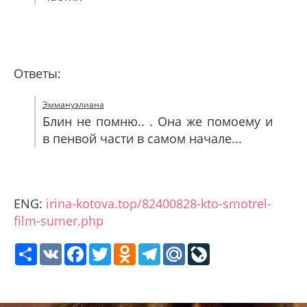
Ответы:
Эммануэлиана
Блин не помню.. . Она же помоему и
в пенвой части в самом начале...
ENG:
irina-kotova.top/82400828-kto-smotrel-
film-sumer.php
Share
VK
Facebook
Twitter
Odnoklassniki
Telegram
Mail.Ru
LiveJournal