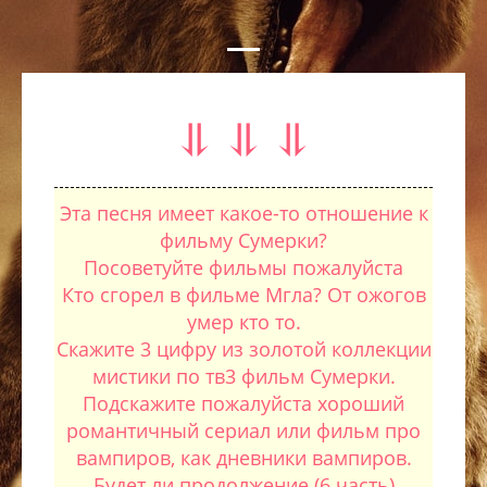
⥥ ⥥ ⥥
Эта песня имеет какое-то отношение к
фильму Сумерки?
Посоветуйте фильмы пожалуйста
Кто сгорел в фильме Мгла? От ожогов
умер кто то.
Скажите 3 цифру из золотой коллекции
мистики по тв3 фильм Сумерки.
Подскажите пожалуйста хороший
романтичный сериал или фильм про
вампиров, как дневники вампиров.
Будет ли продолжение (6 часть)