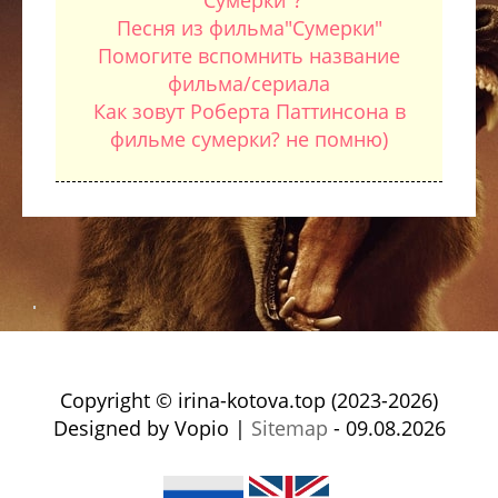
"Сумерки"?
Песня из фильма"Сумерки"
Помогите вспомнить название
фильма/сериала
Как зовут Роберта Паттинсона в
фильме сумерки? не помню)
Copyright © irina-kotova.top (2023-2026)
Designed by Vopio |
Sitemap
- 09.08.2026