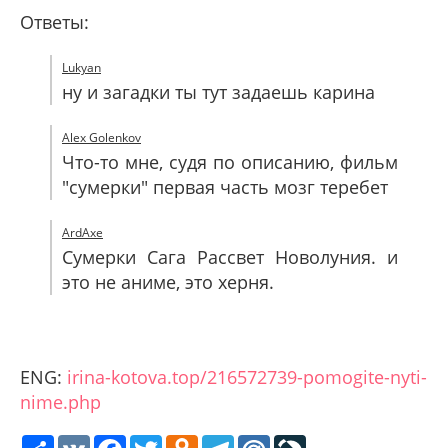
Ответы:
Lukyan
ну и загадки ты тут задаешь карина
Alex Golenkov
Что-то мне, судя по описанию, фильм
"сумерки" первая часть мозг теребет
ArdAxe
Сумерки Сага Рассвет Новолуния. и
это не аниме, это херня.
ENG:
irina-kotova.top/216572739-pomogite-nyti-
nime.php
Share
VK
Facebook
Twitter
Odnoklassniki
Telegram
Mail.Ru
LiveJournal