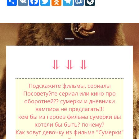
⥥ ⥥ ⥥
Подскажите фильмы, сериалы
Посоветуйте сериал или кино про
оборотней?? сумерки и дневники
вампира не предлагать!!!
кем бы из героев фильма сумерки вы
хотели бы быть? почему?
Как зовут девочку из фильма "Сумерки"