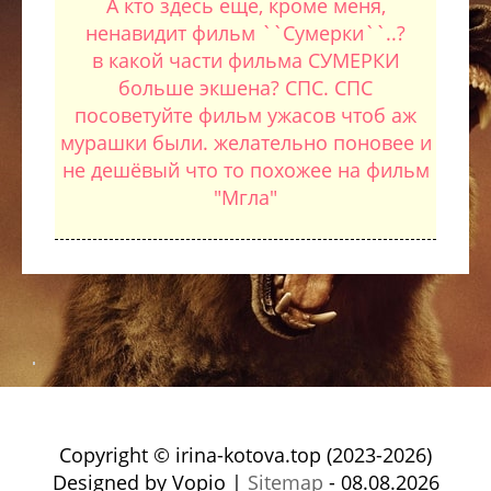
А кто здесь еще, кроме меня,
ненавидит фильм ``Сумерки``..?
в какой части фильма СУМЕРКИ
больше экшена? СПС. СПС
посоветуйте фильм ужасов чтоб аж
мурашки были. желательно поновее и
не дешёвый что то похожее на фильм
"Мгла"
Copyright © irina-kotova.top (2023-2026)
Designed by Vopio |
Sitemap
- 08.08.2026