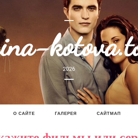
rina-kotova.t
2026
О САЙТЕ
ГАЛЕРЕЯ
САЙТМАП
кажите фильмы или се