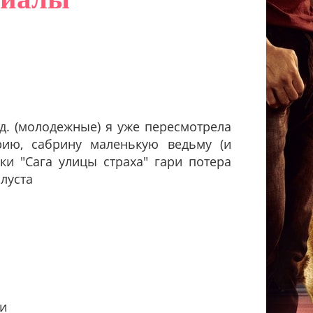
д. (молодежные) я уже пересмотрела
рию, сабрину маленькую ведьму (и
ки "Сага улицы страха" гари потера
луста
ри