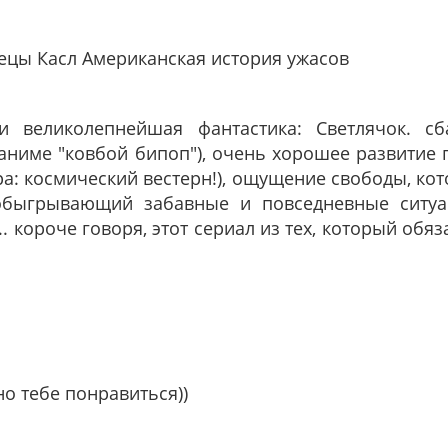
ецы Касл Американская история ужасов
и великолепнейшая фантастика: Светлячок. с
 аниме "ковбой бипоп"), очень хорошее развитие
ра: космический вестерн!), ощущение свободы, кот
обыгрывающий забавные и повседневные ситуац
 короче говоря, этот сериал из тех, который обяз
но тебе понравиться))