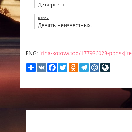
Дивергент
ЮРИЙ
Девять неизвестных.
ENG:
irina-kotova.top/177936023-podskjite-
Share
VK
Facebook
Twitter
Odnoklassniki
Telegram
Mail.Ru
LiveJour