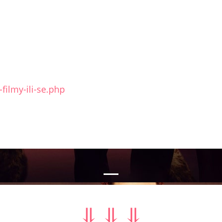
filmy-ili-se.php
nal
⥥ ⥥ ⥥