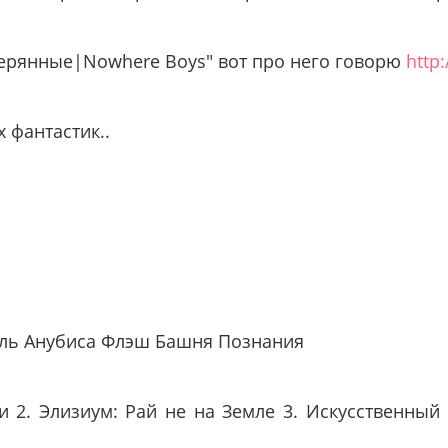
ерянные|Nowhere Boys" вот про него говорю
http
 фантастик..
ель Анубиса Флэш Башня Познания
и 2. Элизиум: Рай не на Земле 3. Искусственный р