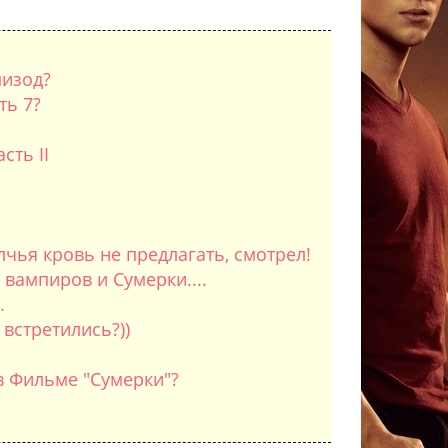
пизод?
ть 7?
сть II
чья кровь не предлагать, смотрел!
вампиров и Сумерки....
.
 встретились?))
 в Фильме "Сумерки"?