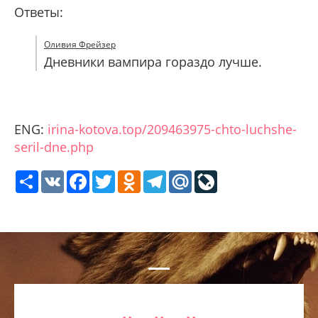
Ответы:
Оливия Фрейзер
Дневники вампира гораздо лучше.
ENG:
irina-kotova.top/209463975-chto-luchshe-
seril-dne.php
Share
VK
Facebook
Twitter
Odnoklassniki
Telegram
Mail.Ru
LiveJournal