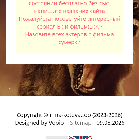
состоянии бесплатно без смс.
напишите название сайта
Пожалуйста посоветуйте интересный
сериал(Ы) и фильм(ы)???
Назовите всех актеров с фильма
сумерки
Copyright © irina-kotova.top (2023-2026)
Designed by Vopio |
Sitemap
- 09.08.2026