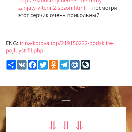
https://kinostray.net/53-chem-my-
zanjaty-v-teni-2-sezon.html
посмотри
этот серчик очень прикольный
ENG:
irina-kotova.top/219150232-podskjite-
pojluyst-fil.php
Share
VK
Facebook
Twitter
Odnoklassniki
Telegram
Mail.Ru
LiveJournal
⥥ ⥥ ⥥