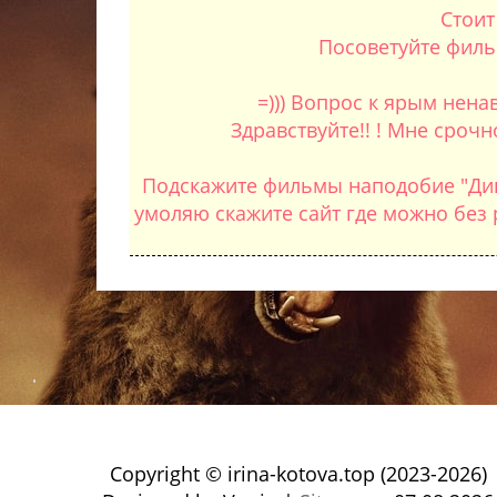
Стоит
Посоветуйте филь
=))) Вопрос к ярым нен
Здравствуйте!! ! Мне сроч
Подскажите фильмы наподобие "Диве
умоляю скажите сайт где можно без р
Copyright © irina-kotova.top (2023-2026)