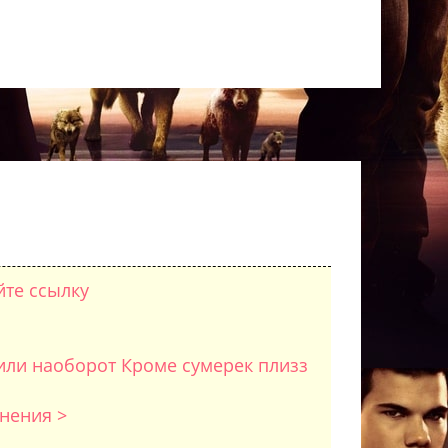
йте ссылку
или наоборот Кроме сумерек плизз
снения >