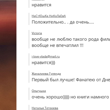
нравится
НаСтЮшКа НиКоЛаЕвА
Положительно.. . да очень....
Victoria
вообще не люблю такого рода фильм
вообще не впечатлил !!!
i-love-vlada@mail.ru
нравится)))
Жаналиева Гулянда
Первый был лучше! Фанатею от Дне
Ольгушка
очень хорошо))))) но книги намного луч
Наталья Тетроева