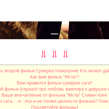
nal
⥥ ⥥ ⥥
ть второй фильм Сумерки Новолуние Кто может да
Как вам фильм "Мгла"?
Вам нравится фильм сумерки сага?
й фильм (сериал) про любовь вампира к девушке 
Ваше впечатление от фильма "Мгла" Стивен Кинг
 сага.. . я - лох и не понял ценности фильма? Поя
Посоветуйте фильмы)