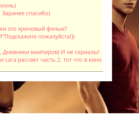
жизнь)
 Заранее спасибо)
рки это хреновый фильм?
И"Подскажите пожалуйста!))
, Дневники вампиров) И не сериалы!
сага рассвет часть 2. тот что в кино