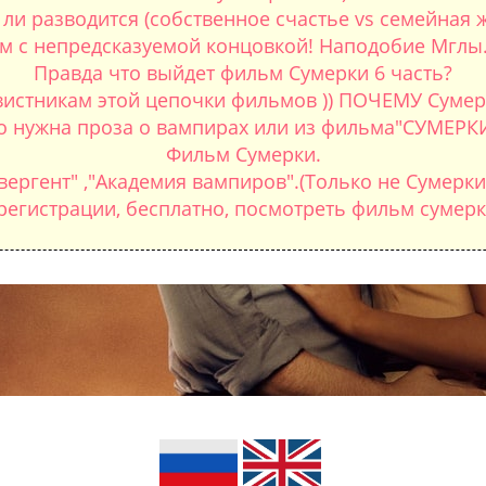
 ли разводится (собственное счастье vs семейная 
м с непредсказуемой концовкой! Наподобие Мглы.
Правда что выйдет фильм Сумерки 6 часть?
авистникам этой цепочки фильмов )) ПОЧЕМУ Суме
но нужна проза о вампирах или из фильма"СУМЕРК
Фильм Сумерки.
ргент" ,"Академия вампиров".(Только не Сумерки
егистрации, бесплатно, посмотреть фильм сумерки 