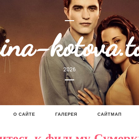
rina-kotova.t
2026
О САЙТЕ
ГАЛЕРЕЯ
САЙТМАП
итесь к фильму Сумерк