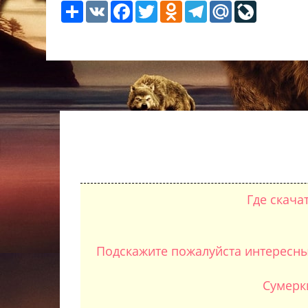
Share
VK
Facebook
Twitter
Odnoklassniki
Telegram
Mail.Ru
LiveJour
Где скача
Подскажите пожалуйста интересны
Сумерки