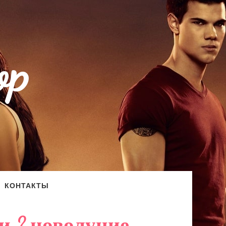
op
КОНТАКТЫ
и ? новолуние