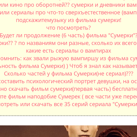
или кино про оборотней?? сумерки и дневники вамп
ли сериалы про что-то сверхъестественное (вампи
подскажитемузыку из фильма сумерки!
что посмотреть?
Будет ли продолжение (6 часть) фильма "Сумерки"
ки?? ? по названиям они разные, сколько их все
какие есть сериалы о вампирах
омнить: как звали рыжую вампиршу из фильма су
ость фильма Сумерки) ) Чтоб я знал как называется 
Сколько частей у фильма Сумерки(не сериал)???
оставить психологический портрет девушки, на ос
но скачать фильм сумерки(первая часть) бесплатно
те фильм наподобие Сумерек ( все части уже пере
отреть или скачать все 35 серий сериала "Сумерки