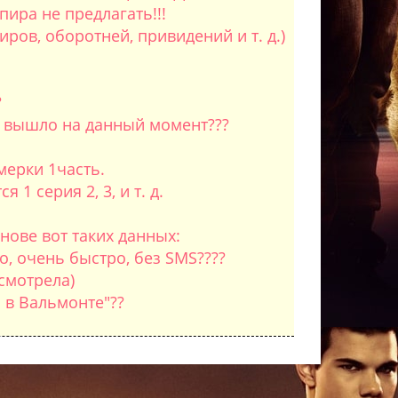
ира не предлагать!!!
ров, оборотней, привидений и т. д.)
?
го вышло на данный момент???
мерки 1часть.
1 серия 2, 3, и т. д.
нове вот таких данных:
, очень быстро, без SMS????
смотрела)
 в Вальмонте"??