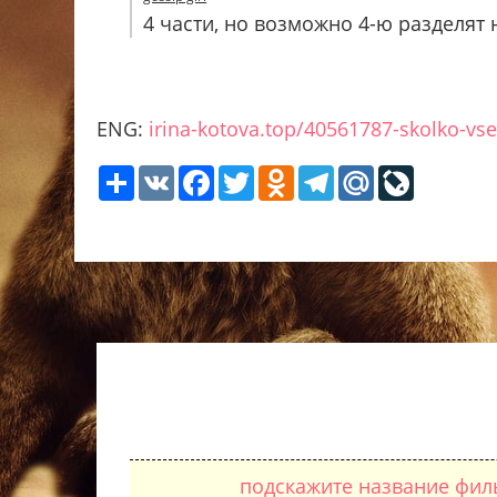
4 части, но возможно 4-ю разделят 
ENG:
irina-kotova.top/40561787-skolko-vs
Share
VK
Facebook
Twitter
Odnoklassniki
Telegram
Mail.Ru
LiveJour
подскажите название филь