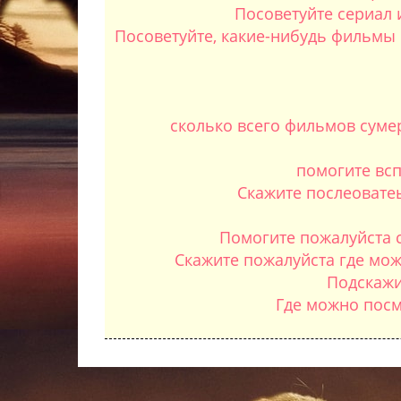
Посоветуйте сериал 
Посоветуйте, какие-нибудь фильмы и
сколько всего фильмов сумер
помогите всп
Скажите послеоватеьн
Помогите пожалуйста с
Скажите пожалуйста где мож
Подскажи
Где можно посм