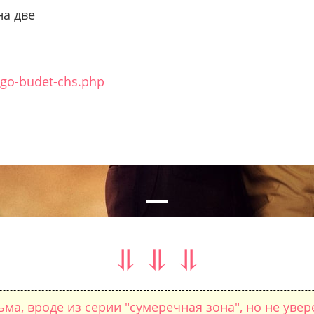
на две
ego-budet-chs.php
nal
⥥ ⥥ ⥥
ма, вроде из серии "сумеречная зона", но не увере