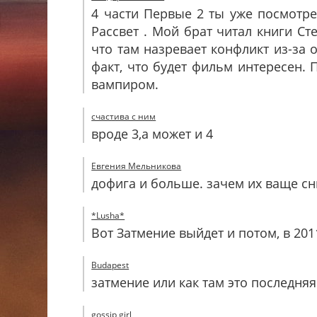
4 части Первые 2 ты уже посмотрел
Рассвет . Мой брат читал книги Ст
что там назревает конфликт из-за
факт, что будет фильм интересен.
вампиром.
счастива с ним
вроде 3,а может и 4
Евгения Мельникова
дофига и больше. зачем их ваще с
*Lusha*
Вот Затмение выйдет и потом, в 201
Budapest
затмение или как там это последняя
gossip girl