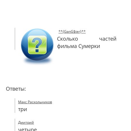
САЙТМАП
КОНТАКТЫ
**{GanG$ter}**
Сколько частей
фильма Сумерки
Ответы:
Макс Раскольников
три
Дмитрий
четыре