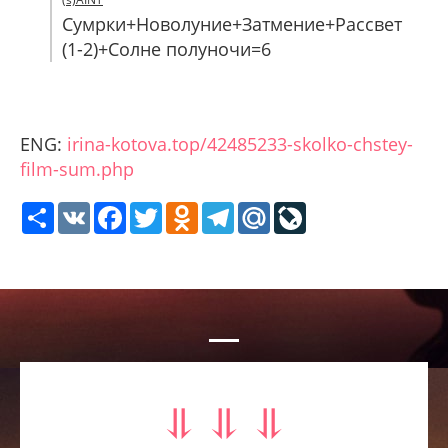
Сумрки+Новолуние+Затмение+Рассвет
(1-2)+Солне полуночи=6
ENG:
irina-kotova.top/42485233-skolko-chstey-
film-sum.php
Share
VK
Facebook
Twitter
Odnoklassniki
Telegram
Mail.Ru
LiveJournal
⥥ ⥥ ⥥