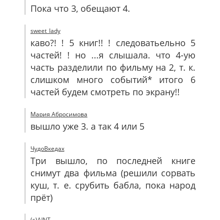
Пока что 3, обещают 4.
sweet_lady
каво?! ! 5 книг!! ! следоватьельно 5
частей! ! но ...я слышала. что 4-ую
часть разделили по фильму на 2, т. к.
слишком много событий* итого 6
частей будем смотреть по экрану!!
Мария Абросимова
вышло уже 3. а так 4 или 5
ЧудоВкедах
Три вышло, по последней книге
снимут два фильма (решили сорвать
куш, т. е. срубить бабла, пока народ
прёт)
(s)AINT