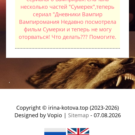
несколько частей "Сумерек",теперь
сериал "Дневники Вампир
Вампиромания Недавно посмотрела
фильм Сумерки и теперь не могу
оторваться! Что делать??? Помогите.
Copyright © irina-kotova.top (2023-2026)
Designed by Vopio |
Sitemap
- 07.08.2026