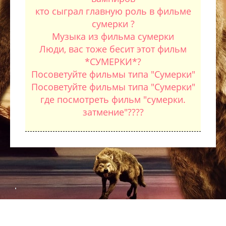
кто сыграл главную роль в фильме
сумерки ?
Музыка из фильма сумерки
Люди, вас тоже бесит этот фильм
*СУМЕРКИ*?
Посоветуйте фильмы типа "Сумерки"
Посоветуйте фильмы типа "Сумерки"
где посмотреть фильм "сумерки.
затмение"????