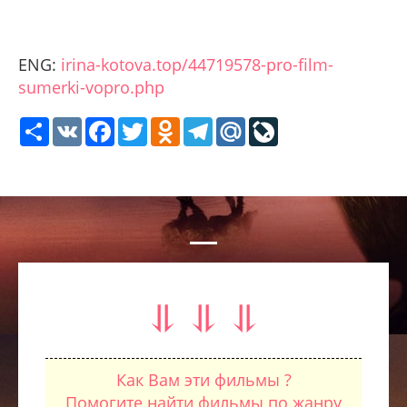
ENG:
irina-kotova.top/44719578-pro-film-
sumerki-vopro.php
Share
VK
Facebook
Twitter
Odnoklassniki
Telegram
Mail.Ru
LiveJournal
⥥ ⥥ ⥥
Как Вам эти фильмы ?
Помогите найти фильмы по жанру