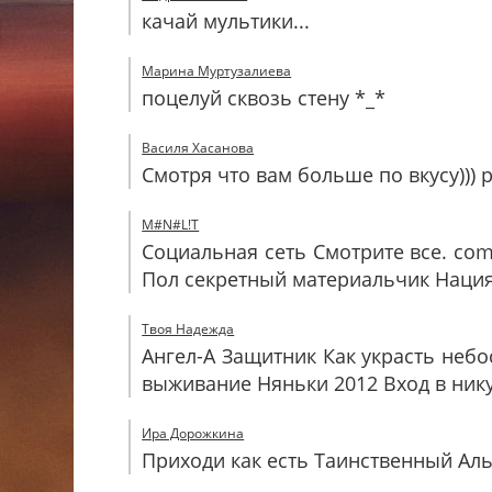
качай мультики...
Марина Муртузалиева
поцелуй сквозь стену *_*
Василя Хасанова
Смотря что вам больше по вкусу))) р
M#N#L!T
Социальная сеть Смотрите все. co
Пол секретный материальчик Наци
Твоя Надежда
Ангел-А Защитник Как украсть неб
выживание Няньки 2012 Вход в нику
Ира Дорожкина
Приходи как есть Таинственный Ал