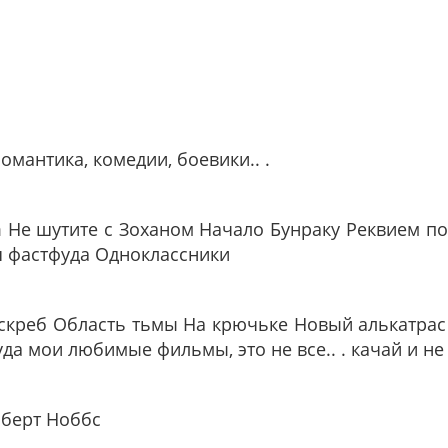
омантика, комедии, боевики.. .
m Не шутите с Зоханом Начало Бунраку Реквием п
я фастфуда Одноклассники
оскреб Область тьмы На крючьке Новый алькатрас
да мои любимые фильмы, это не все.. . качай и н
ьберт Ноббс