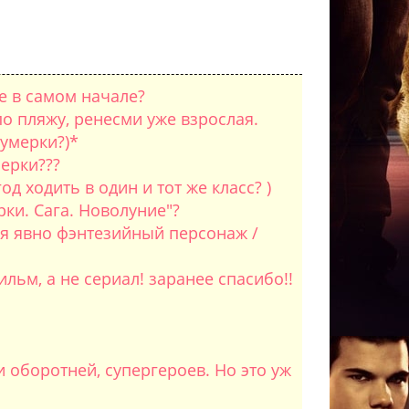
е в самом начале?
по пляжу, ренесми уже взрослая.
умерки?)*
ерки???
д ходить в один и тот же класс? )
рки. Сага. Новолуние"?
я явно фэнтезийный персонаж /
ьм, а не сериал! заранее спасибо!!
оборотней, супергероев. Но это уж