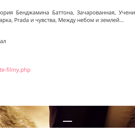
стория Бенджамина Баттона, Зачарованная, Учен
арка, Prada и чувства, Между небом и землей...
рал
te-filmy.php
nal