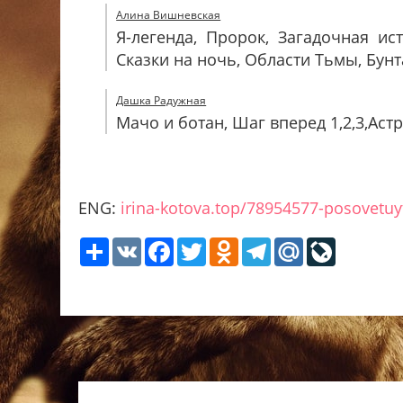
Алина Вишневская
Я-легенда, Пророк, Загадочная и
Сказки на ночь, Области Тьмы, Бунт
Дашка Радужная
Мачо и ботан, Шаг вперед 1,2,3,Аст
ENG:
irina-kotova.top/78954577-posovetuy
Share
VK
Facebook
Twitter
Odnoklassniki
Telegram
Mail.Ru
LiveJour