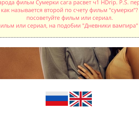
арода фильм Сумерки сага расвет ч1 HDrip. P.S. 
как называется второй по счету фильм "сумерки"?
посоветуйте фильм или сериал.
ильм или сериал, на подобии "Дневники вампира"