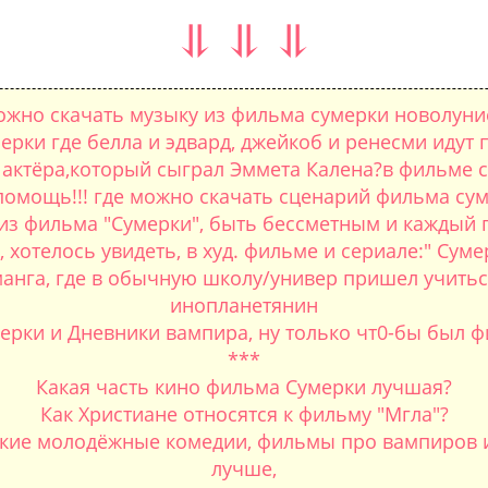
⥥ ⥥ ⥥
ожно скачать музыку из фильма сумерки новолуни
рки где белла и эдвард, джейкоб и ренесми идут 
т актёра,который сыграл Эммета Калена?в фильме с
помощь!!! где можно скачать сценарий фильма сум
из фильма "Сумерки", быть бессметным и каждый го
хотелось увидеть, в худ. фильме и сериале:" Суме
анга, где в обычную школу/универ пришел учитьс
инопланетянин
рки и Дневники вампира, ну только чт0-бы был фил
***
Какая часть кино фильма Сумерки лучшая?
Как Христиане относятся к фильму "Мгла"?
ские молодёжные комедии, фильмы про вампиров и 
лучше,