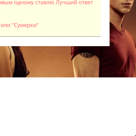
первым одному ставлю Лучший ответ
 или "Сумерки"