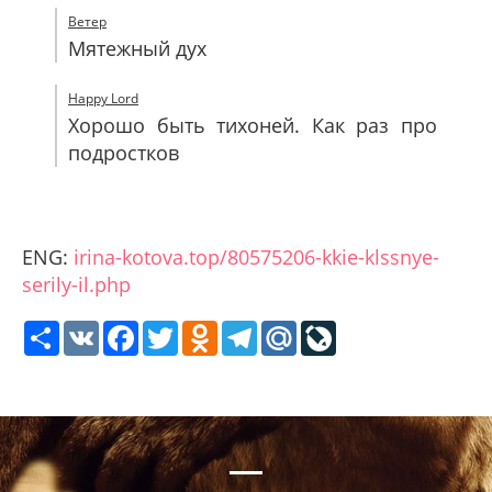
Ветер
Мятежный дух
Happy Lord
Хорошо быть тихоней. Как раз про
подростков
ENG:
irina-kotova.top/80575206-kkie-klssnye-
serily-il.php
Share
VK
Facebook
Twitter
Odnoklassniki
Telegram
Mail.Ru
LiveJournal