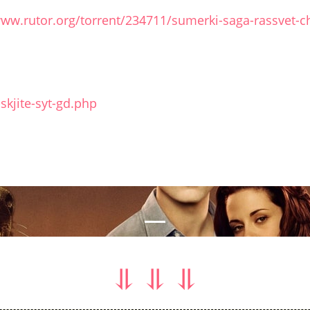
www.rutor.org/torrent/234711/sumerki-saga-rassvet-ch
skjite-syt-gd.php
nal
⥥ ⥥ ⥥