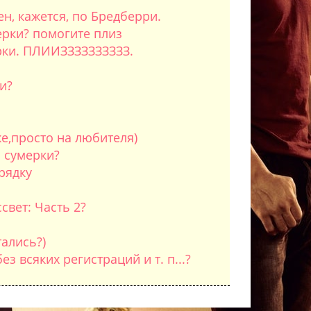
н, кажется, по Бредберри.
ерки? помогите плиз
рки. ПЛИИЗЗЗЗЗЗЗЗЗЗ.
и?
е,просто на любителя)
 сумерки?
рядку
свет: Часть 2?
ались?)
з всяких регистраций и т. п...?