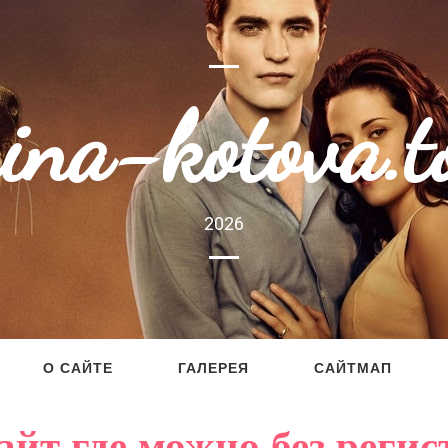
rina-kotova.t
2026
О САЙТЕ
ГАЛЕРЕЯ
САЙТМАП
йт где можно без регис