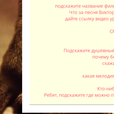
подскажите название филь
Что за песня Викто
дайте ссылку видео 
С
Подскажите душевные 
почему б
скаж
какая мелодия
Кто-ни
Ребят, подскажите где можно по