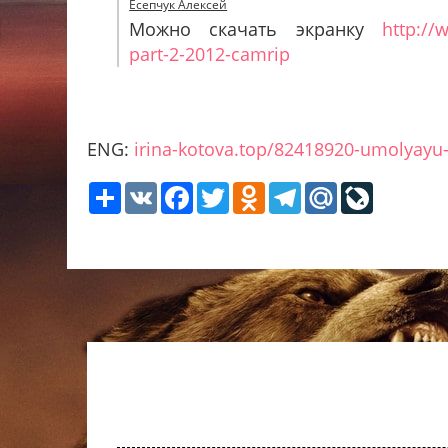
Есепчук Алексей
Можно скачать экранку
http://
part-2-2012-camrip
ENG:
irina-kotova.top/82418920-umolyayu-
Share
VK
Facebook
Twitter
Odnoklassniki
Telegram
Mail.Ru
LiveJour