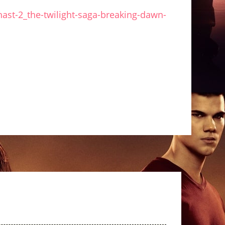
ast-2_the-twilight-saga-breaking-dawn-