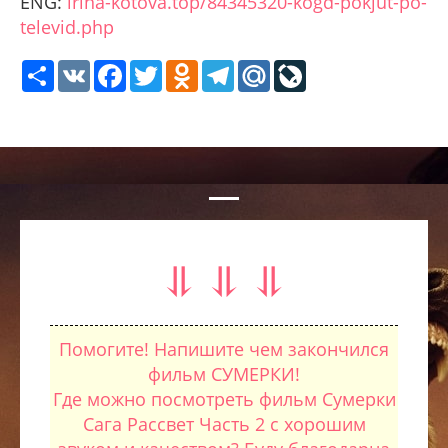
ENG:
irina-kotova.top/84345320-kogd-pokjut-po-
televid.php
Share
VK
Facebook
Twitter
Odnoklassniki
Telegram
Mail.Ru
LiveJournal
⥥ ⥥ ⥥
Помогите! Напишите чем закончился
фильм СУМЕРКИ!
Где можно посмотреть фильм Сумерки
Сага Рассвет Часть 2 с хорошим