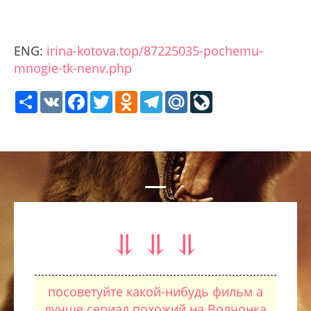
ENG:
irina-kotova.top/87225035-pochemu-
mnogie-tk-nenv.php
Share
VK
Facebook
Twitter
Odnoklassniki
Telegram
Mail.Ru
LiveJournal
⥥ ⥥ ⥥
посоветуйте какой-нибудь фильм а
лучше сериал похожий на Волчонка