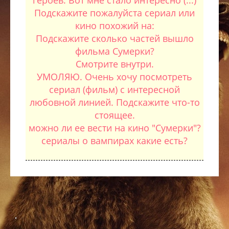
героев. Вот мне стало интересно (...)
Подскажите пожалуйста сериал или
кино похожий на:
Подскажите сколько частей вышло
фильма Сумерки?
Смотрите внутри.
УМОЛЯЮ. Очень хочу посмотреть
сериал (фильм) с интересной
любовной линией. Подскажите что-то
стоящее.
можно ли ее вести на кино "Сумерки"?
сериалы о вампирах какие есть?