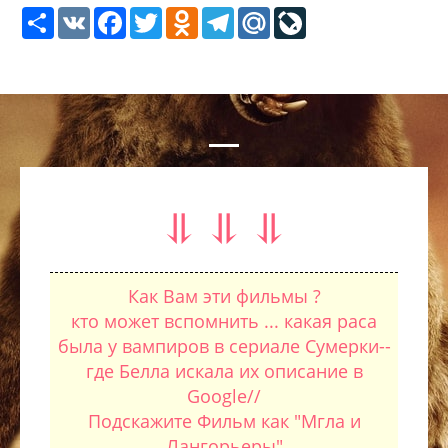
Share
VK
Facebook
Twitter
Odnoklassniki
Telegram
Mail.Ru
LiveJournal
⥥ ⥥ ⥥
Как Вам эти фильмы ?
кто может вспомнить ... какая раса
была у вампиров в сериале Сумерки--
где Белла искала их описание в
Google//
Подскажите Фильм как "Мгла и
Лангорьеры"