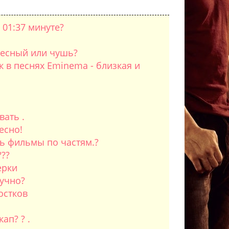
 01:37 минуте?
ресный или чушь?
к в песнях Eminema - близкая и
вать .
есно!
ть фильмы по частям.?
??
ерки
кучно?
остков
ап? ? .