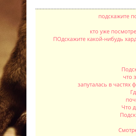
подскажите по
кто уже посмотр
ПОдскажите какой-нибудь хардк
Подск
что 
запуталась в частях 
Г
поч
Что д
Подск
Смотре