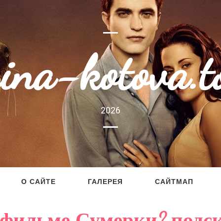
rina-kotova.t
2026
О САЙТЕ
ГАЛЕРЕЯ
САЙТМАП
 фильме Сумерки? подс