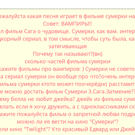
жалуйста какая песня играет в фильме сумерки на
Совет: ВАМПИРЫ!!
ел фильм Сага о чудовище. Сумерки, как вам. инте
орный сериал, в том смысле, чтобы суть была, ка
затягивающая
Почему так называют?(вн)
сколько частей фильма сумерки
ажите фильмы про вампиров: ) Сумерки не совето
за сериал сумерки он вообще про что?очень интер
фильма сумерки ктото может поочерёдно расстави
де можно достать фильм Сумерки 3.Сага.Затмение??
ему белла не любит джейка? джейк из фильма сум
елать если я хочу дружить, а с одноклассниками с
ажите пожалуйста фильм о запретной любви подр
можно ли ее вести на кино "Сумерки"?
ли кино "Twilight"? Кто красивый Едвард или Джейк