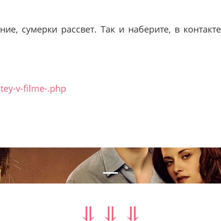
ие, сумерки рассвет. Так и наберите, в контакт
tey-v-filme-.php
nal
⥥ ⥥ ⥥