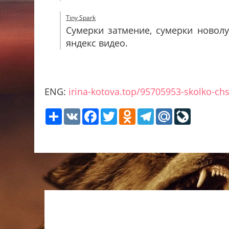
Tiny Spark
Сумерки затмение, сумерки новолун
яндекс видео.
ENG:
irina-kotova.top/95705953-skolko-chs
Share
VK
Facebook
Twitter
Odnoklassniki
Telegram
Mail.Ru
LiveJour