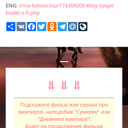
ENG:
irina-kotova.top/174309200-kkoy-syujet-
budet-v-fi.php
Share
VK
Facebook
Twitter
Odnoklassniki
Telegram
Mail.Ru
LiveJournal
⥥ ⥥ ⥥
Подскажите фильм или сериал про
вампиров, наподобие "Сумерек" или
"Дневники вампира"!
Будет ли продолжение фильма