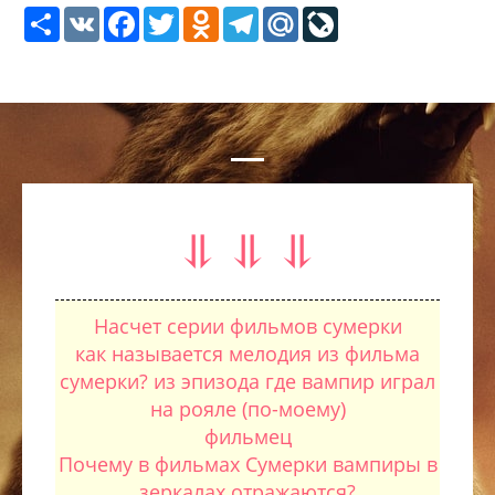
Share
VK
Facebook
Twitter
Odnoklassniki
Telegram
Mail.Ru
LiveJournal
⥥ ⥥ ⥥
Насчет серии фильмов сумерки
как называется мелодия из фильма
сумерки? из эпизода где вампир играл
на рояле (по-моему)
фильмец
Почему в фильмах Сумерки вампиры в
зеркалах отражаются?