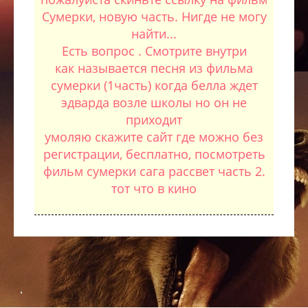
Сумерки, новую часть. Нигде не могу
найти...
Есть вопрос . Смотрите внутри
как называется песня из фильма
сумерки (1часть) когда белла ждет
эдварда возле школы но он не
приходит
умоляю скажите сайт где можно без
регистрации, бесплатно, посмотреть
фильм сумерки сага рассвет часть 2.
тот что в кино