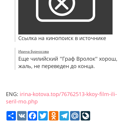
Ссылка на кинопоиск в источнике
Ирина Бурносова
Еще чилийский ''Граф Вролок'' хорош,
жаль, не переведен до конца.
ENG:
irina-kotova.top/76762513-kkoy-film-ili-
seril-mo.php
Share
VK
Facebook
Twitter
Odnoklassniki
Telegram
Mail.Ru
LiveJournal